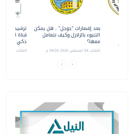
معي ..
بعد إشعارات "جوجل" .. هل يمكن
ترشيدا للمياه
التنبوء بالزلازل وكيف نتعامل
قناة السويس 
معها؟
ذكي بالطاقة
الثلاثاء، 04 اغسطس 2026 04:04 م
الثلاثاء، 14 يوليو 2026 06:11 م