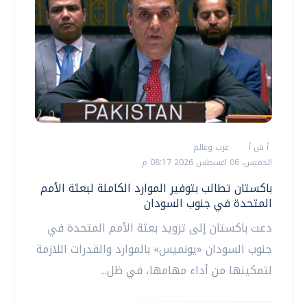
أ ش أ
عرب وعالم
الخميس، 06 اغسطس 2026 08:17 م
باكستان تطالب بتوفير الموارد الكاملة لبعثة الأمم
المتحدة في جنوب السودان
دعت باكستان إلى تزويد بعثة الأمم المتحدة في
جنوب السودان «يونميس» بالموارد والقدرات اللازمة
لتمكينها من أداء مهامها، في ظل...