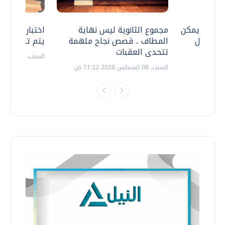
 .. هل يمكن
مجموع الثانوية ليس نهاية
اختبارات القد
ف نتعامل
المطاف .. قصص نجاح ملهمة
يتم تنظيمها 
تتحدى العقبات
السبت، 18 يوليو 2026 09:22 ص
السبت، 08 اغسطس 2026 11:22 ص