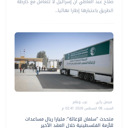
صلاح عبد العاطي أن إسرائيل لا تتعامل مع خارطة
الطريق باعتبارها إطارا نهائيا...
فيصل زكي
عرب وعالم
السبت، 08 اغسطس 2026 02:41 م
متحدث "سلمان للإغاثة": مليارا ريال مساعدات
للأزمة الفلسطينية خلال العقد الأخير