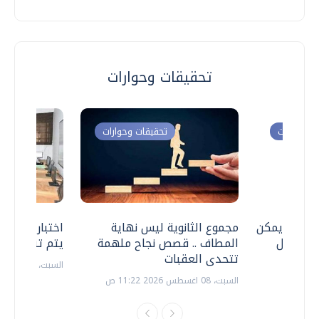
تحقيقات وحوارات
ت وحوارات
تحقيقات وحوارات
 .. هل يمكن
مجموع الثانوية ليس نهاية
اختبارات القد
ف نتعامل
المطاف .. قصص نجاح ملهمة
يتم تنظيمها 
تتحدى العقبات
السبت، 18 يوليو 2026 09:22 ص
السبت، 08 اغسطس 2026 11:22 ص