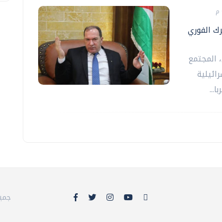
ك الفوري
 المجتمع
ائيلية
...
© 26