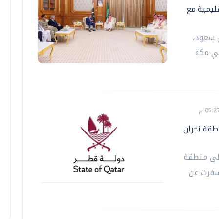
ليمية مع
ل سعود،
ي مكة
طقة نجران
على منطقة
أسفرت عن