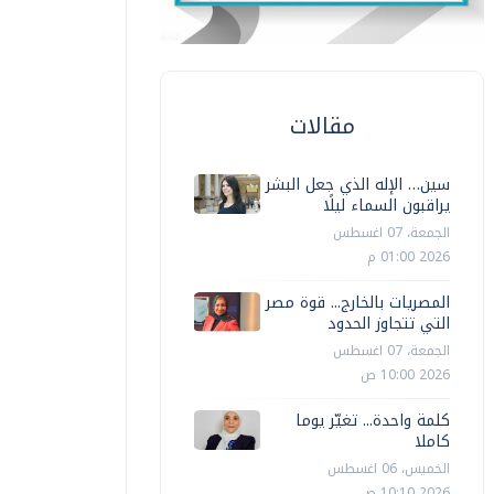
مقالات
سين… الإله الذي جعل البشر
يراقبون السماء ليلًا
الجمعة، 07 اغسطس
2026 01:00 م
المصريات بالخارج... قوة مصر
التي تتجاوز الحدود
الجمعة، 07 اغسطس
2026 10:00 ص
كلمة واحدة... تغيّر يوما
كاملا
الخميس، 06 اغسطس
2026 10:10 ص