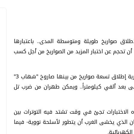
لاق صواريخ طويلة ومتوسطة المدى.. باعتبارها
تحقيقات وحوارات
تحقيقات وحوارات
 أن تحجم عن اختبار المزيد من الصواريخ من أجل كسب
وقد أجرى الحرس الثوري الإيراني الثلاثاء تجربة إطلاق تسعة صواريخ من بينها صاروخ "شهاب 3"
ى بعد ألفي كيلومتراً.. ويمكن طهران من ضرب تل
قمي.. تقنيات واعدة
دليلك للتنسيق الجامعي .. تساؤلات
وإجابات
 الاختبارات تجئ في وقت تشتد فيه التوترات بين
السبت، 01 اغسطس 2026 10:25 ص
ان الذي يخشى الغرب أن يتطور لأسلحة نووية- فيما
الكهربائية.