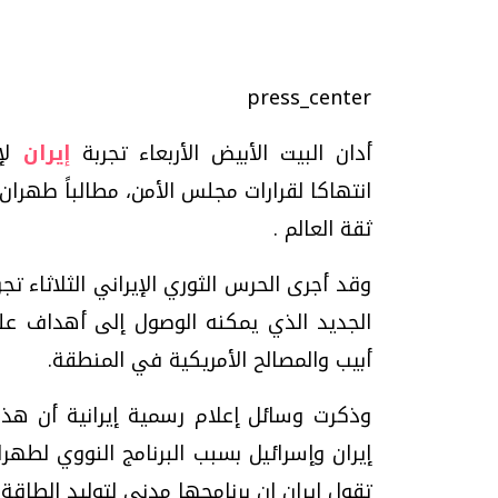
press_center
أدان البيت الأبيض الأربعاء تجربة
إيران
لإط
تحقيقات وحوارات
انتهاكا لقرارات مجلس الأمن، مطالباً طهران
ثقة العالم .
الجديد الذي يمكنه الوصول إلى أهداف عل
أبيب والمصالح الأمريكية في المنطقة.
موجات الطقس الساخنة.. لماذا تحدث وكيف
فيديو.. الإعلام الر
نواجهها؟
وتحديات هائلة
وذكرت وسائل إعلام رسمية إيرانية أن هذه
الخميس، 23 يوليو 2026 05:18 م
الخميس، 30 يوليو 2026 01:09 م
إيران وإسرائيل بسبب البرنامج النووي لطهر
تقول إيران إن برنامجها مدني لتوليد الطاقة 