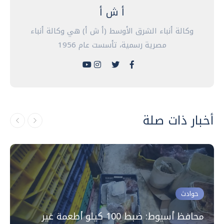
أ ش أ
وكالة أنباء الشرق الأوسط (أ ش أ) هي وكالة أنباء
مصرية رسمية، تأسست عام 1956
أخبار ذات صلة
حوادث
محافظ أسيوط: ضبط 100 كيلو أطعمة غير