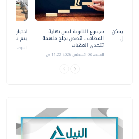
 .. هل يمكن
مجموع الثانوية ليس نهاية
اختبارات القد
ف نتعامل
المطاف .. قصص نجاح ملهمة
يتم تنظيمها 
تتحدى العقبات
السبت، 18 يوليو 2026 09:22 ص
السبت، 08 اغسطس 2026 11:22 ص