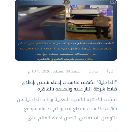
أ ش أ
حوادث
السبت، 08 اغسطس 2026 10:45 م
"الداخلية" تكشف ملابسات إدعاء شخص بإطلاق
ضابط شرطة النار عليه وشقيقه بالقاهرة
تمكنت الأجهزة الأمنية المعنية بوزارة الداخلية من
كشف ملابسات مقطع فيديو تم تداوله بمواقع
التواصل الاجتماعي، تضمن ادعاء القائم على...