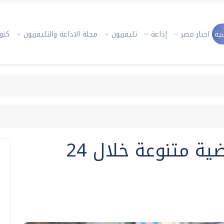
ية
اخبار مصر
إذاعة
تليفزيون
مجلة الاذاعة والتليفزيون
كنوز
ضبط 16 ألفا و853 قضية متنوعة خلال 24