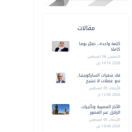
مقالات
كلمة واحدة... تغيّر يوما
كاملا
الخميس، 06 اغسطس
2026 10:10 ص
فك شفرات الساركوبينيا..
حوادث
نحو عضلات لا تشيخ
حوادث
الأربعاء، 05 اغسطس
بط شخص بالغربية لقيامه بالنصب
2026 12:00 م
الاحتيال على راغبي الاستثمار في
ضبط
لبورصة
حملات تمويني
الآثار المصرية وتأثيرات
الزلازل عبر العصور
الأربعاء، 05 اغسطس
أخبار مصر
الأربعاء، 17 يونيه 2026 04:48 م
أ ش أ
الثلاثاء، 30 
2026 10:00 ص