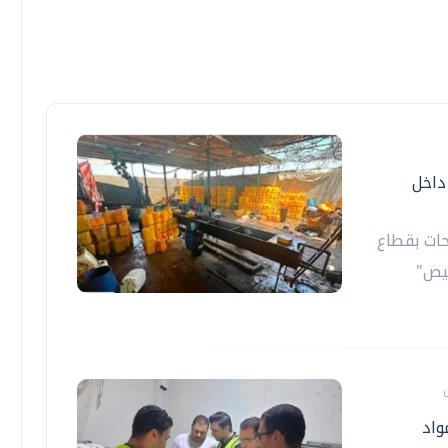
 داخل
حات بقطاع
يص"
د ومواد