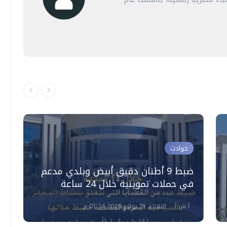
حوادث
ض
ضبط 9 أطنان دقيق أبيض وبلدي مدعم
و
في حملات تموينية خلال 24 ساعة
ا
أ ش أ
الثلاثاء، 21 يوليو 2026 01:24 م