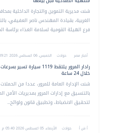
منتهية الصلاحية قبل بيعها
شنت مديرية التموين والتجارة الداخلية بمحا
الغربية، بقيادة المهندس ناصر العفيفي، بالت
فرع الهيئة القومية لسلامة الغذاء برئاسة ال
أخبار مصر
حوادث
الخميس، 06 اغسطس 2026 09:21 ص
رادار المرور يلتقط 1119 سيارة تسير بس
خلال 24 ساعة
شنت الإدارة العامة للمرور، عددا من الحملات 
بالتنسيق مع إدارات المرور بمديريات الأمن ال
لتحقيق الانضباط، وتطبيق قانون ولوائح...
أ ش أ
حوادث
الأربعاء، 05 اغسطس 2026 05:40 م