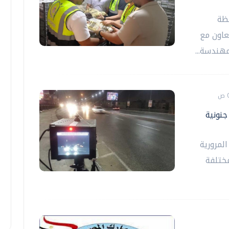
فظة
عاون مع
مهندسة...
رعات جنونية
المرورية
مختلفة