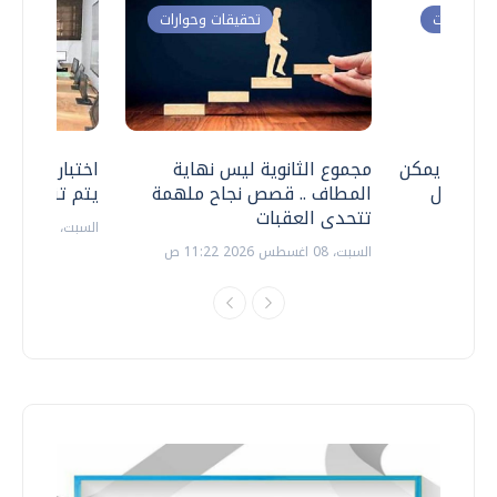
ت وحوارات
تحقيقات وحوارات
 .. هل يمكن
مجموع الثانوية ليس نهاية
اختبارات القد
ف نتعامل
المطاف .. قصص نجاح ملهمة
يتم تنظيمها 
تتحدى العقبات
السبت، 18 يوليو 2026 09:22 ص
السبت، 08 اغسطس 2026 11:22 ص