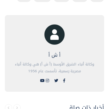
أ ش أ
وكالة أنباء الشرق الأوسط (أ ش أ) هي وكالة أنباء
مصرية رسمية، تأسست عام 1956
أخبار ذات صلة