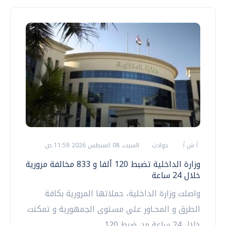
أ ش أ
حوادث
السبت، 08 اغسطس 2026 11:58 ص
وزارة الداخلية تضبط 120 ألفا و 833 مخالفة مرورية
خلال 24 ساعة
واصلت وزارة الداخلية، حملاتها المرورية بكافة
الطرق و المحـاور على مستوى الجمهورية و تمكنت
خلال 24 ساعة من ضبط 120...