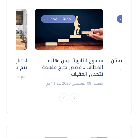
ت وحوارات
تحقيقات وحوارات
 .. هل يمكن
مجموع الثانوية ليس نهاية
اختبارات القد
ف نتعامل
المطاف .. قصص نجاح ملهمة
يتم تنظيمها 
تتحدى العقبات
السبت، 18 يوليو 2026 09:22 ص
السبت، 08 اغسطس 2026 11:22 ص