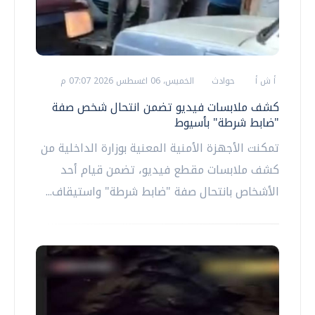
أ ش أ
حوادث
الخميس، 06 اغسطس 2026 07:07 م
كشف ملابسات فيديو تضمن انتحال شخص صفة
"ضابط شرطة" بأسيوط
تمكنت الأجهزة الأمنية المعنية بوزارة الداخلية من
كشف ملابسات مقطع فيديو، تضمن قيام أحد
الأشخاص بانتحال صفة "ضابط شرطة" واستيقاف...