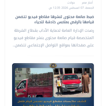
أخبار مصر
حوادث
الجمعة، 07 اغسطس 2026 12:35 ص
ضبط صانعة محتوى لنشرها مقاطع فيديو تتضمن
قيامها بالرقص بملابس خادشة للحياء
رصدت الإدارة العامة لحماية الآداب بقطاع الشرطة
المتخصصة قيام صانعة محتوى بنشر مقاطع فيديو
على صفحاتها بمواقع التواصل الإجتماعي تتضمن...