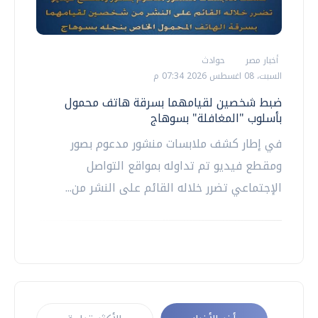
أخبار مصر
حوادث
السبت، 08 اغسطس 2026 07:34 م
ضبط شخصين لقيامهما بسرقة هاتف محمول
بأسلوب "المغافلة" بسوهاج
في إطار كشف ملابسات منشور مدعوم بصور
ومقطع فيديو تم تداوله بمواقع التواصل
الإجتماعي تضرر خلاله القائم على النشر من...