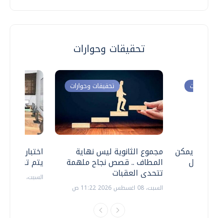
تحقيقات وحوارات
ت وحوارات
تحقيقات وحوارات
 .. هل يمكن
مجموع الثانوية ليس نهاية
اختبارات القد
ف نتعامل
المطاف .. قصص نجاح ملهمة
يتم تنظيمها 
تتحدى العقبات
السبت، 18 يوليو 2026 09:22 ص
السبت، 08 اغسطس 2026 11:22 ص