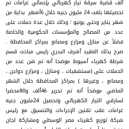
ألف قضية سرقة تيار كهربائي بإجمالي غرامات تم
تحصيلها بلغت 24 مليون جنيه خلال 6أشهر بداية من
شهر يناير وحتى يونيو ؛ وذلك خلال عدة حملات على
عدد من المصالح والمؤسسات الحكومية والخاصة
فضلاً عن منازل ومزارع ومصانع بمراكز المحافظة .
صرح بذلك العقيد أشرف البدري رئيس مباحث قسم
شرطة كهرباء أسيوط موضحا أنه تم شن عدد من
الحملات على (مستشفيات ، ومنازل ، ومزارع دواجن ،
ومصانع ، وغيرها ) بمراكز المحافظة خلال الشهر
الماضي موضحاً أنه تم تحرير 46ألف و80محضرا
لسارقي التيار الكهربائي وتحصيل 24مليون جنيه
غرامات عقب تقنين الإجراءات والتنسيق مع رئيس
شركة توزيع كهرباء مصر الوسطي ومشاركة لجان