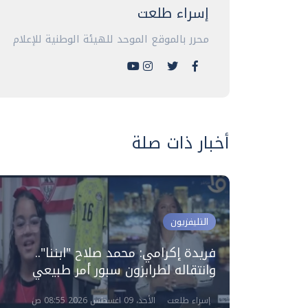
إسراء طلعت
محرر بالموقع الموحد للهيئة الوطنية للإعلام
أخبار ذات صلة
التليفزيون
أرقام
تها
فريدة إكرامي: محمد صلاح "ابننا"..
وانتقاله لطرابزون سبور أمر طبيعي
إسراء طلعت
الأحد، 09 اغسطس 2026 08:55 ص