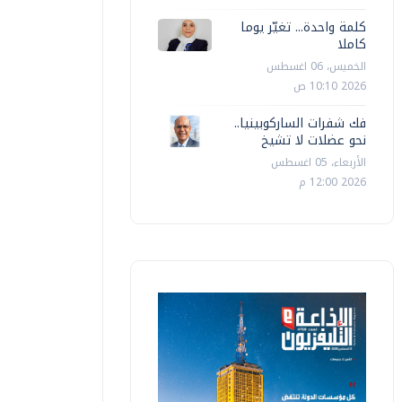
كلمة واحدة... تغيّر يوما
كاملا
الخميس، 06 اغسطس
2026 10:10 ص
فك شفرات الساركوبينيا..
نحو عضلات لا تشيخ
الأربعاء، 05 اغسطس
2026 12:00 م
التليفزيون
التليفزيون
سر حسين يكشف سر ظهور محمد صلاح
محمد حجا
القميص رقم 61
باسمك قد
إسراء طلعت
الخميس، 06 اغسطس 2026 08:57 ص
إسراء طلعت