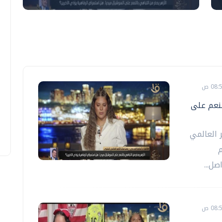
لنعم على
ر العالمي
م
ل...