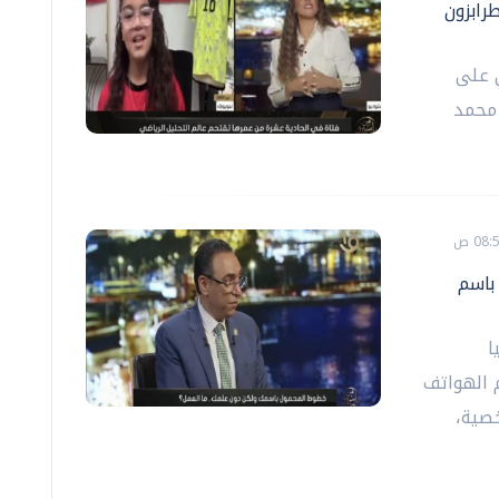
طرابزون
ي على
 محمد
لة باسم
ا
 الهواتف
خصية،