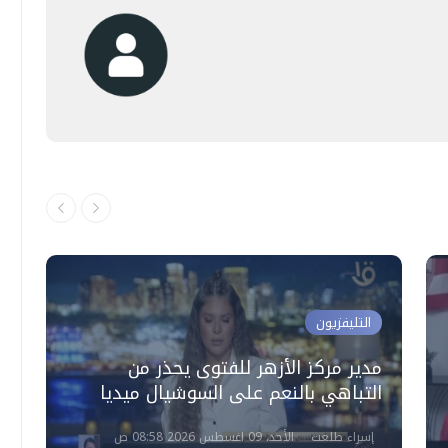
التليفزيون
مدير مركز الأزهر للفتوى يحذر من
آ
التباهي بالنعم على السوشيال ميديا
ب
إسراء طلعت
الأحد، 09 اغسطس 2026 08:58 ص