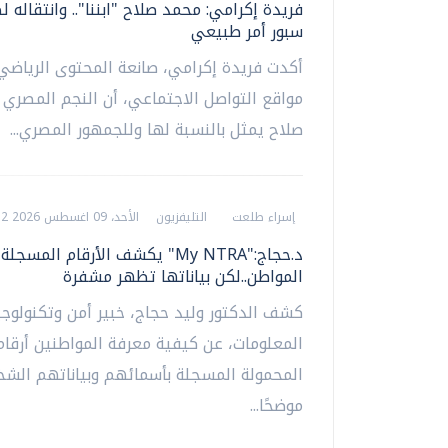
فريدة إكرامي: محمد صلاح "ابننا".. وانتقاله ل
سبور أمر طبيعي
أكدت فريدة إكرامي، صانعة المحتوى الرياض
مواقع التواصل الاجتماعي، أن النجم المصري
صلاح يمثل بالنسبة لها وللجمهور المصري...
إسراء طلعت
التليفزيون
الأحد، 09 اغسطس 2026 08:52 ص
د.حجاج:"My NTRA" يكشف الأرقام المسج
المواطن..لكن بياناتها تظهر مشفرة
كشف الدكتور وليد حجاج، خبير أمن وتكنولوجي
المعلومات، عن كيفية معرفة المواطنين أرقام
المحمولة المسجلة بأسمائهم وبياناتهم الش
موضحًا...