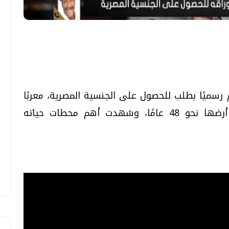
تحقيقات وحوارات
تحقيقات وحوارات
رسميًا بطلب للحصول على الجنسية المصرية، معربًا
عن اعتزازه الكبير بمصر التي عاش على أرضها نحو 48 عامًا، وشهدت أهم محطات حياته
معي .. تساؤلات
بعد إشعارات "جوجل" .. هل يمكن التنبوء
بالزلازل وكيف نتعامل معها؟
الثلاثاء، 04 اغسطس 2026 04:04 م