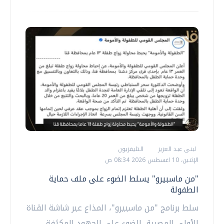
لبنى عبد العزيز
التليفزيون
الإثنين، 10 اغسطس 2026 08:34 ص
"من ماسبيرو" يسلط الضوء على ملف حماية
الطفولة
سلط برنامج "من ماسبيرو"، المذاع عبر شاشة القناة
الأولى المصرية، الضوء على الجهود المكثفة