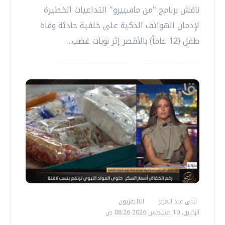
ناقش برنامج "من ماسبيرو" التداعيات الخطيرة
لإدمان الهواتف الذكية على خلفية حادثة وفاة
طفل (12 عاماً) بالأقصر إثر نوبات غضب...
لبنى عبد العزيز
التليفزيون
الإثنين، 10 اغسطس 2026 08:26 ص