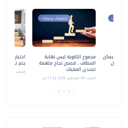
ت وحوارات
تحقيقات وحوارات
 .. هل يمكن
مجموع الثانوية ليس نهاية
اختبارات القد
ف نتعامل
المطاف .. قصص نجاح ملهمة
يتم تنظيمها 
تتحدى العقبات
السبت، 18 يوليو 2026 09:22 ص
السبت، 08 اغسطس 2026 11:22 ص