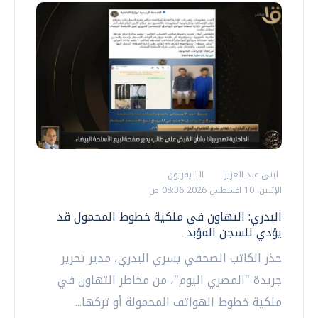
لبنى عبد العزيز
التليفزيون
الإثنين، 10 اغسطس 2026 08:36 ص
البدري: التهاون في ملكية خطوط المحمول قد
يؤدي للسجن المؤبد
حذر الكاتب الصحفي يسري البدري، مدير تحرير
جريدة "المصري اليوم"، من مخاطر التهاون في
ملكية خطوط الهواتف المحمولة أو تركها...