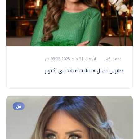
محمد زكى
الأربعاء، 21 مايو 2025 09:02 ص
صابرين تدخل «خانة فاضية» فى أكتوبر
فن