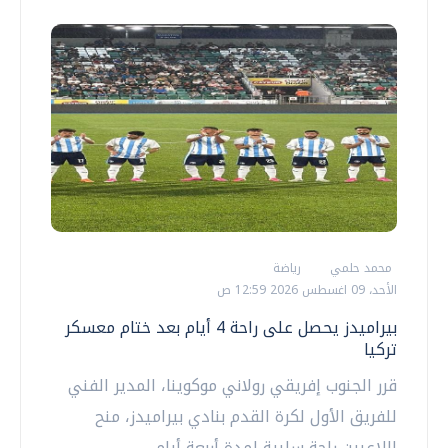
محمد حلمي
رياضة
الأحد، 09 اغسطس 2026 12:59 ص
بيراميدز يحصل على راحة 4 أيام بعد ختام معسكر
تركيا
قرر الجنوب إفريقي رولاني موكوينا، المدير الفني
للفريق الأول لكرة القدم بنادي بيراميدز، منح
اللاعبين راحة سلبية لمدة أربعة أيام،...