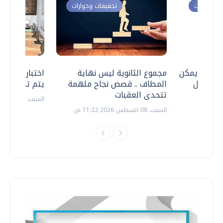
ت وحوارات
تحقيقات وحوارات
 .. هل يمكن
مجموع الثانوية ليس نهاية
اختبارات القد
ف نتعامل
المطاف .. قصص نجاح ملهمة
يتم تنظيمها 
تتحدى العقبات
السبت، 18 يوليو 2026 09:22 ص
السبت، 08 اغسطس 2026 11:22 ص