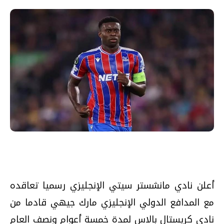
أعلن نادي مانشستر سيتي الإنجليزي رسميا تعاقده
مع المدافع الدولي الإنجليزي مارك جيهي قادما من
نادي كريستال بالاس لمدة خمسة أعوام ونصف العام