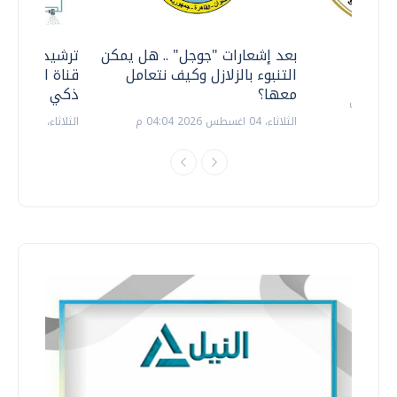
معي ..
بعد إشعارات "جوجل" .. هل يمكن
ترشيدا للمياه
التنبوء بالزلازل وكيف نتعامل
قناة السويس 
معها؟
ذكي بالطاقة
الثلاثاء، 04 اغسطس 2026 04:04 م
الثلاثاء، 14 يوليو 2026 06:11 م