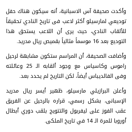
وأكدت صحيفة آس الاسبانية، أنه سيكون هناك حفل
توديعي لمارسيلو أكثر لاعب فى تاريخ النادي تحقيقاً
للألقاب النادي، حيث يرى أن اللاعب يستحق هذا
التوديع بعد 16 موسماً مثالياً بقميص ريال مدريد.
وأضافت الصحيفة، أن المراسم ستكون مشابهة لرحيل
راموس وكاسياس مع وجود ألقابه الـ 25 وعائلته
وفى الفالديباس أيضاً، لكن التاريخ لم يحدد بعد.
وأعلن البرازيلي مارسيلو، ظهير أيسر ريال مدريد
الإسبانى، بشكل رسمي، قراره بالرحيل عن الفريق
عقب الفوز على ليفربول والتتويج بلقب دوري أبطال
أوروبا للمرة الـ 14 في تاريخ الملكى.