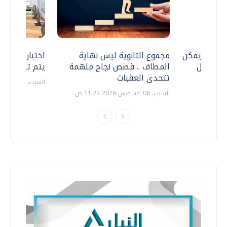
 .. هل يمكن
مجموع الثانوية ليس نهاية
اختبارات القد
ف نتعامل
المطاف .. قصص نجاح ملهمة
يتم تنظيمها 
تتحدى العقبات
السبت، 18 يوليو 2026 09:22 ص
السبت، 08 اغسطس 2026 11:22 ص