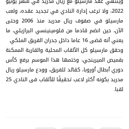
وينتهي عقد مارسيلو مع ريال مدريد في شهر يونيو
2022، ولا ترغب إدارة النادي في تجديد عقده، ولعب
مارسيلو في صفوف ريال مدريد منذ 2006 وحتى
الآن، حين انضم قادما من فلومينينسي البرازيلي، ما
يعني أنه قضى 16 عاما داخل جدران الفريق الملكي.
وحقق مارسيلو كل الألقاب المحلية والقارية الممكنة
بقميص الميرينجي، وختمها هذا الموسم برفع كأس
دوري أبطال أوروبا، كقائد للفريق، وودع مارسيلو ريال
مدريد بكونه أكثر لاعب تحقيقًا للألقاب فى النادي 25
لقبا.