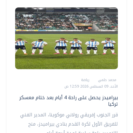
محمد حلمي
رياضة
الأحد، 09 اغسطس 2026 12:59 ص
بيراميدز يحصل على راحة 4 أيام بعد ختام معسكر
تركيا
قرر الجنوب إفريقي رولاني موكوينا، المدير الفني
للفريق الأول لكرة القدم بنادي بيراميدز، منح