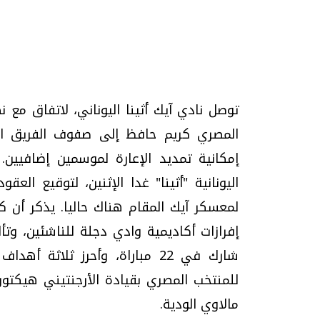
تحقيقات وحوارات
توصل نادي آيك أثينا اليوناني، لاتفاق مع 
المصري كريم حافظ إلى صفوف الفريق ال
إمكانية تمديد الإعارة لموسمين إضافيين
موجات الطقس الساخنة.. لماذا تحدث وكيف
فيديو.. الإعلام الر
اليونانية "أثينا" غدا الإثنين، لتوقيع ال
نواجهها؟
وتحديات هائلة
لمعسكر آيك المقام هناك حاليا. يذكر أن 
الخميس، 23 يوليو 2026 05:18 م
الخميس، 30 يوليو 2026 01:09 م
إفرازات أكاديمية وادي دجلة للناشئين، و
شارك في 22 مباراة، وأحرز ثلاث
للمنتخب المصري بقيادة الأرجنتيني هيكتور
مالاوي الودية.