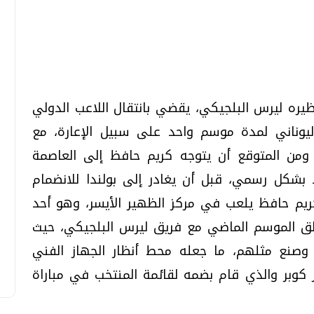
تحقيقات وحوارات
تحقيقات وحوارات
نظيره ليرس البلجيكي، يقضي بانتقال اللاعب الدولي
يوناني لمدة موسم واحد على سبيل الإعارة، مع
. ومن المتوقع أن يتوجه كريم حافظ إلى العاصمة
قمي.. تقنيات واعدة
دليلك للتنسيق الجامعي .. تساؤلات
عقود بشكل رسمي، قبل أن يغادر إلى بولندا للانضمام
وإجابات
كريم حافظ يلعب في مركز الظهير الأيسر، وهو أحد
السبت، 01 اغسطس 2026 10:25 ص
تألق الموسم الماضي مع فريق ليرس البلجيكي، حيث
ة أهداف وصنع مثلهم، ما جعله محط أنظار الجهاز الفني
 كوبر والذي قام بضمه لقائمة المنتخب في مباراة