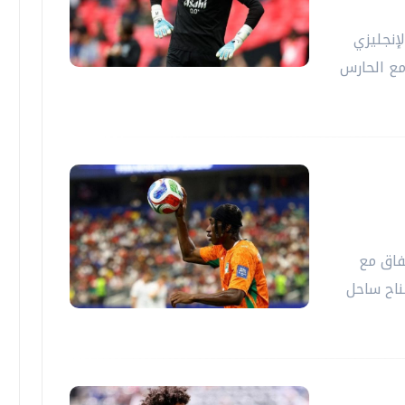
إنجليزي
مع الحارس
فاق مع
جناح ساحل