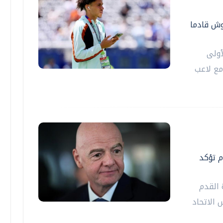
وش قادما
أولى
مع لاعب
م تؤكد
 القدم
 ‌الاتحاد