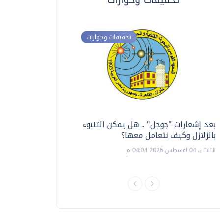
تحقيقات وحوارات
بعد إشعارات "جوجل" .. هل يمكن التنبوء
ترشيدا للمياه والطاق
بالزلازل وكيف نتعامل معها؟
السويس تبتكر نظام ر
الشمسية
الثلاثاء، 04 اغسطس 2026 04:04 م
الثلاثاء، 14 يوليو 2026 06:11 م