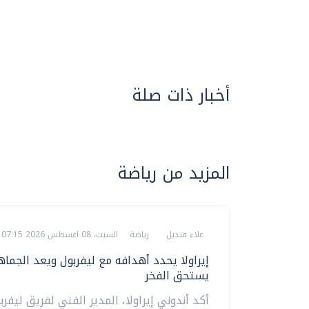
أخبار ذات صلة
المزيد من رياضة
علاء قنديل
رياضة
السبت، 08 اغسطس 2026 07:15 م
إيراولا يحدد أهدافه مع ليفربول ويعد الجماه
يستحق الفخر
أكد أندوني إيراولا، المدير الفني لفريق ليفرب