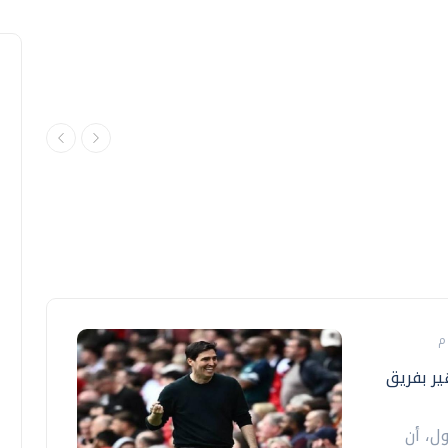
ير بفريق
ول، أن