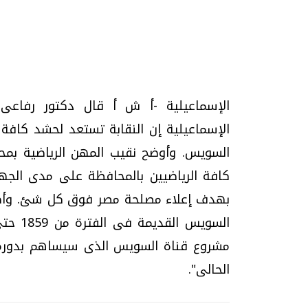
تحقيقات وحوارات
الإسماعيلية -أ ش أ قال دكتور رفاعى
الإسماعيلية إن النقابة تستعد لحشد كافة 
السويس. وأوضح نقيب المهن الرياضية بمحا
كافة الرياضيين بالمحافظة على مدى الجهد
بهدف إعلاء مصلحة مصر فوق كل شئ. وأضاف 
يف
فيديو.. الإعلام الرقمي.. تقنيات واعدة
دليلك للتنسيق الجا
وتحديات هائلة
وإجابات
الخميس، 30 يوليو 2026 01:09 م
السبت، 01 اغسطس 2026 10:25 ص
مشروع قناة السويس الذى سيساهم بدوره 
الحالى".