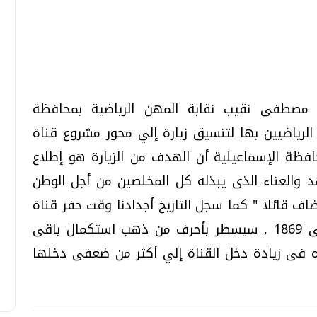
تحقيقات وحوارات
تحقيقات وحوارات
 مصطفى نقيب نقابة المهن الرياضية بمحافظة
الرياضيين بها لتنسيق زيارة إلي محور مشروع قناة
فظة الإسماعيلية أن الهدف من الزيارة هو إطلاع
 والعناء الذى يبذله كل المخلصين من أجل الوطن
قائلا " كما سجل التاريخ أجدادنا وقت حفر قناة
معي .. تساؤلات
بعد إشعارات "جوجل" .. هل يمكن التنبوء
بالزلازل وكيف نتعامل معها؟
السويس القديمة فى الفترة من 1859 حتى 1869 , سيسطر بأحرف من ذهب استكمال باقى
الثلاثاء، 04 اغسطس 2026 04:04 م
فى زيادة دخل القناة إلي أكثر من ضعفى دخلها