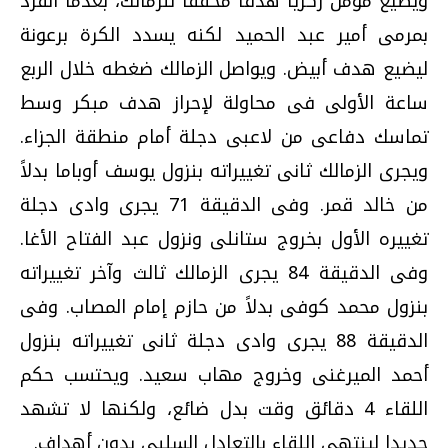
ويضيع مؤمن زكريا هدفا محققا للزمالك، بعدما انفرد
بمرمى أمير عبد الحميد لكنه يسدد الكرة برعونة
ليضيع هدف أبيض. ويواصل الزمالك ضغطه خلال الربع
ساعة الأولى فى محاولة لإحراز هدف مبكر وسط
تماسك دفاعى من لاعبى دجلة أمام منطقة الجزاء.
ويجرى الزمالك ثانى تغييراته بنزول يوسف أوباما بدلاً
من خالد قمر. وفى الدقيقة 71 يجرى وادى دجلة
تغييره الأول بخروج ستانلى ونزول عبد الفتاح الأغا.
وفى الدقيقة 84 يجرى الزمالك ثالث وآخر تغييراته
بنزول محمد كوفى بدلاً من حازم إمام المصاب. وفى
الدقيقة 88 يجرى وادى دجلة ثانى تغييراته بنزول
أحمد الميرغنى وخروج مهاب سعيد. ويحتسب حكم
اللقاء 4 دقائق وقت بدل ضائع، ولكنها لا تشهد
جديدا لينتهى اللقاء بالتعادل السلبى بدون أهداف.