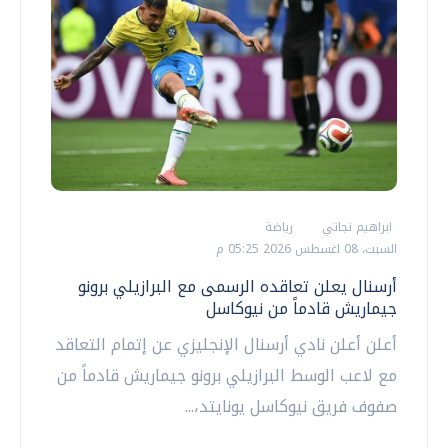
ابراهيم نجاتي
رياضة
السبت، 08 اغسطس 2026 05:25 م
أرسنال يعلن تعاقده الرسمى مع البرازيلي برونو
جيماريش قادماً من نيوكاسل
أعلن أعلن نادي أرسنال الإنجليزي عن إتمام التعاقد
مع لاعب الوسط البرازيلي برونو جيماريش قادماً من
صفوف فريق نيوكاسل يونايتد،...