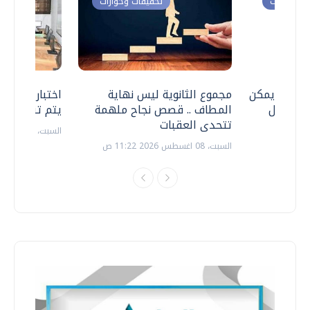
ت وحوارات
تحقيقات وحوارات
 .. هل يمكن
مجموع الثانوية ليس نهاية
اختبارات القد
ف نتعامل
المطاف .. قصص نجاح ملهمة
يتم تنظيمها 
تتحدى العقبات
السبت، 18 يوليو 2026 09:22 ص
السبت، 08 اغسطس 2026 11:22 ص