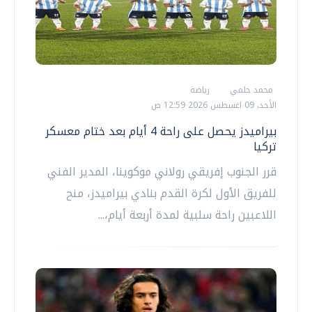
محمد حلمي
رياضة
الأحد، 09 اغسطس 2026 12:59 ص
بيراميدز يحصل على راحة 4 أيام بعد ختام معسكر
تركيا
قرر الجنوب إفريقي رولاني موكوينا، المدير الفني
للفريق الأول لكرة القدم بنادي بيراميدز، منح
اللاعبين راحة سلبية لمدة أربعة أيام،...