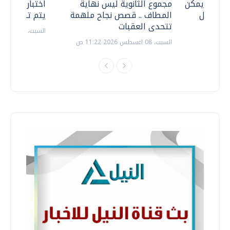
 .. هل يمكن
مجموع الثانوية ليس نهاية
اختبارات القد
ف نتعامل
المطاف .. قصص نجاح ملهمة
يتم تنظيمها 
تتحدى العقبات
السبت، 18 يوليو 2026 09:22 ص
السبت، 08 اغسطس 2026 11:22 ص