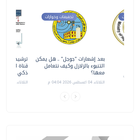
ت وحوارات
تحقيقات وحوارات
معي ..
بعد إشعارات "جوجل" .. هل يمكن
ترشيدا للمياه
التنبوء بالزلازل وكيف نتعامل
قناة السويس 
معها؟
ذكي بالطاقة
الثلاثاء، 04 اغسطس 2026 04:04 م
الثلاثاء، 14 يوليو 2026 06:11 م