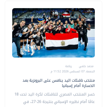
محمد حلمي
رياضة
الجمعة، 07 اغسطس 2026 11:52 م
منتخب ناشئات اليد ينافس على البرونزية بعد
الخسارة أمام إسبانيا
خسر المنتخب المصري للناشئات لكرة اليد تحت 18
عامًا أمام نظيره الإسباني بنتيجة 26-27، في