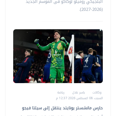
البلجيكي روميلو لوكاكو فى الموسم الجديد
(2026-2027).
وكالات
ياسر عادل
رياضة
السبت، 08 اغسطس 2026 12:37 م
حارس مانشستر يونايتد ينتقل إلى سيلتا فيجو