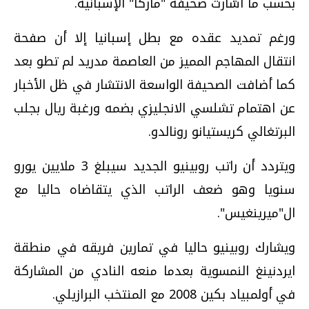
بحسب ما أشارت صحيفة "ماركا" الإسبانية.
ورغم تمديد عقده مع بطل إسبانيا إلا أن صفحة
انتقال المهاجم المميز من العاصمة مدريد لم تطو بعد
كما أضافت الصحيفة الواسعة الانتشار في ظل الأخبار
عن اهتمام تشلسي الانجليزي بضمه ورغبة ريال بجلب
البرتغالي كريستيانو رونالدو.
ويتردد أن راتب روبينيو الجديد سيبلغ 3 ملايين يورو
سنويا وهو ضعف الراتب الذي يتقاضاه حاليا مع
ال"ميرينغيس".
ويشارك روبينيو حاليا في تمارين فريقه في منطقة
ايردنينغ النمسوية بعدما منعه النادي من المشاركة
في أولمبياد بكين 2008 مع المنتخب البرازيلي.