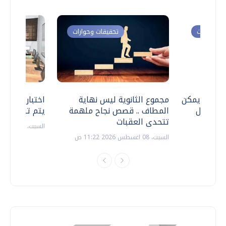
ت وحوارات
تحقيقات وحوارات
 .. هل يمكن
مجموع الثانوية ليس نهاية
اختبارات القد
ف نتعامل
المطاف .. قصص نجاح ملهمة
يتم تنظيمها 
تتحدى العقبات
السبت، 18 يوليو 2026 09:22 ص
السبت، 08 اغسطس 2026 11:22 ص