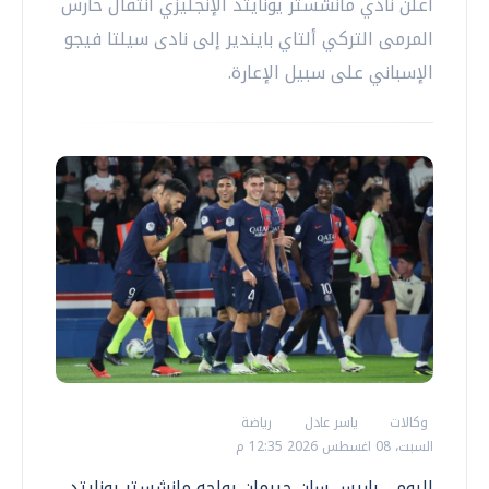
أعلن نادي مانشستر يونايتد الإنجليزي انتقال حارس
المرمى التركي ألتاي بايندير إلى نادى سيلتا فيجو
الإسباني على سبيل الإعارة.
وكالات
ياسر عادل
رياضة
السبت، 08 اغسطس 2026 12:35 م
اليوم .. باريس سان جيرمان يواجه مانشستر يونايتد