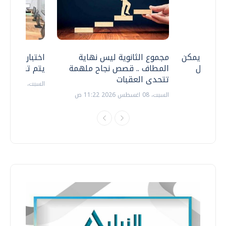
 .. هل يمكن
مجموع الثانوية ليس نهاية
اختبارات القد
ف نتعامل
المطاف .. قصص نجاح ملهمة
يتم تنظيمها 
تتحدى العقبات
السبت، 18 يوليو 2026 09:22 ص
السبت، 08 اغسطس 2026 11:22 ص