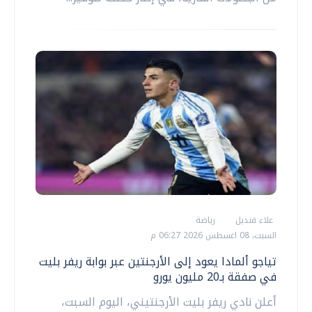
علاء قنديل
رياضة
السبت، 08 اغسطس 2026 06:27 م
تياجو ألمادا يعود إلى الأرجنتين عبر بوابة ريفر بليت
في صفقة بـ20 مليون يورو
أعلن نادي ريفر بليت الأرجنتيني، اليوم السبت،