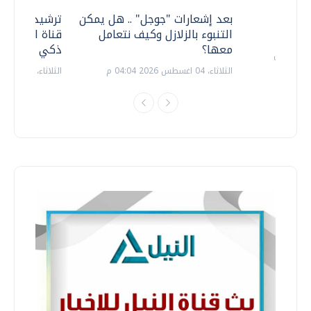
معي ..
بعد إشعارات "جوجل" .. هل يمكن
ترشيدا للمياه
التنبوء بالزلازل وكيف نتعامل
قناة السويس 
معها؟
ذكي بالطاقة
الثلاثاء، 04 اغسطس 2026 04:04 م
الثلاثاء، 14 يوليو 2026 06:11 م