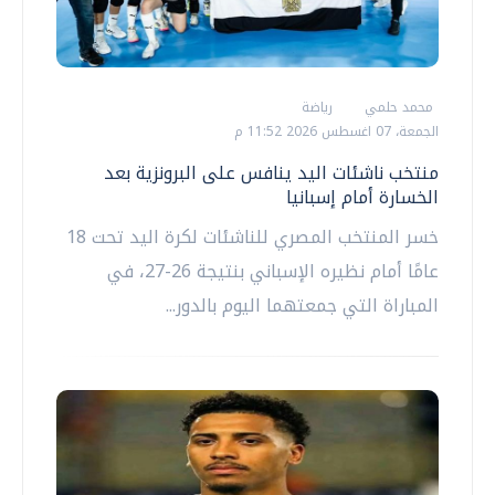
محمد حلمي
رياضة
الجمعة، 07 اغسطس 2026 11:52 م
منتخب ناشئات اليد ينافس على البرونزية بعد
الخسارة أمام إسبانيا
خسر المنتخب المصري للناشئات لكرة اليد تحت 18
عامًا أمام نظيره الإسباني بنتيجة 26-27، في
المباراة التي جمعتهما اليوم بالدور...