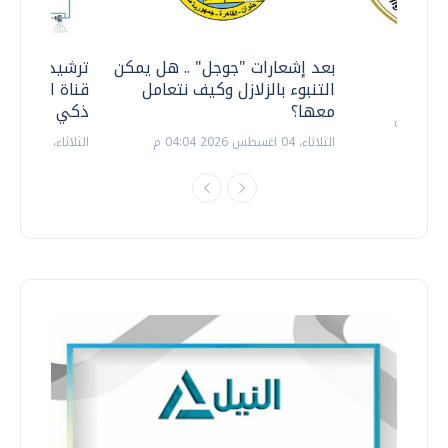
معي ..
بعد إشعارات "جوجل" .. هل يمكن
ترشيدا للمياه
التنبوء بالزلازل وكيف نتعامل
قناة السويس 
معها؟
ذكي بالطاقة
الثلاثاء، 04 اغسطس 2026 04:04 م
الثلاثاء، 14 يوليو 2026 06:11 م