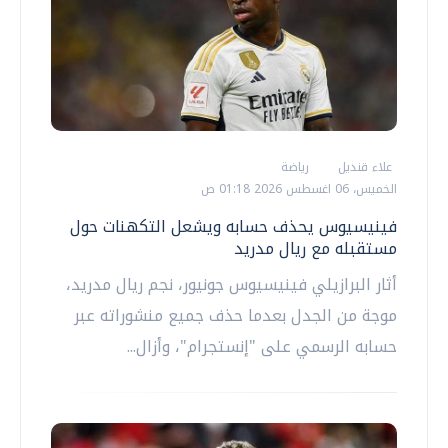
علاء قنديل
رياضة
الخميس، 06 اغسطس 2026 01:18 ص
فينيسيوس يحذف حسابه ويشعل التكهنات حول
مستقبله مع ريال مدريد
أثار البرازيلي فينيسيوس جونيور، نجم ريال مدريد،
موجة من الجدل بعدما حذف جميع منشوراته عبر
حسابه الرسمي على "إنستجرام"، وأزال...