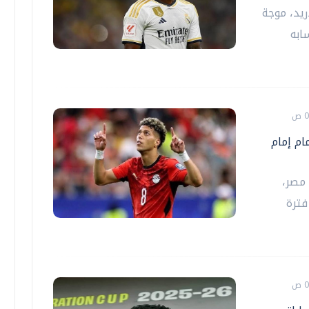
ريد، موجة
ابه
ام إمام
مصر،
فترة