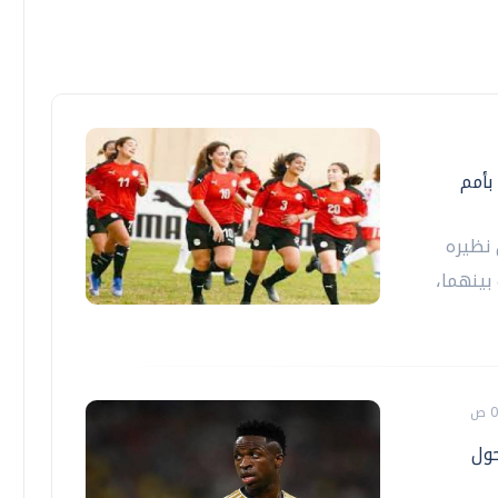
منتخب الكرة النسائية يخسر أمام نيجيريا 2-6 بأمم
نظيره
جمعت بينهما،
ول