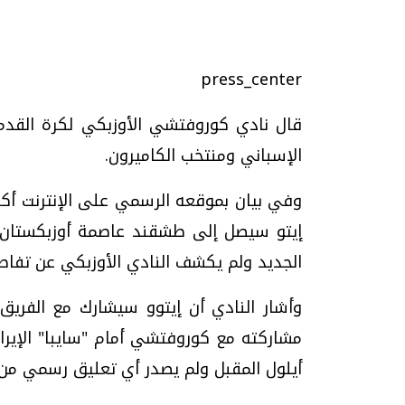
تحقيقات وحوارات
press_center
قال نادي كوروفتشي الأوزبكي لكرة القدم 
الإسباني ومنتخب الكاميرون.
وفي بيان بموقعه الرسمي على الإنترنت أ
موجات الطقس الساخنة.. لماذا تحدث وكيف
فيديو.. الإعلام الر
نواجهها؟
وتحديات هائلة
الجديد ولم يكشف النادي الأوزبكي عن تفاص
الخميس، 23 يوليو 2026 05:18 م
الخميس، 30 يوليو 2026 01:09 م
وأشار النادي أن إيتوو سيشارك مع الفريق 
مشاركته مع كوروفتشي أمام "سايبا" الإيرا
أيلول المقبل ولم يصدر أي تعليق رسمي من ب