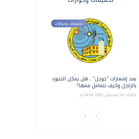
تحقيقات وحوارات
بعد إشعارات "جوجل" .. هل يمكن التنبوء
ترشيدا للمياه والطاق
بالزلازل وكيف نتعامل معها؟
السويس تبتكر نظام ر
الشمسية
الثلاثاء، 04 اغسطس 2026 04:04 م
الثلاثاء، 14 يوليو 2026 06:11 م