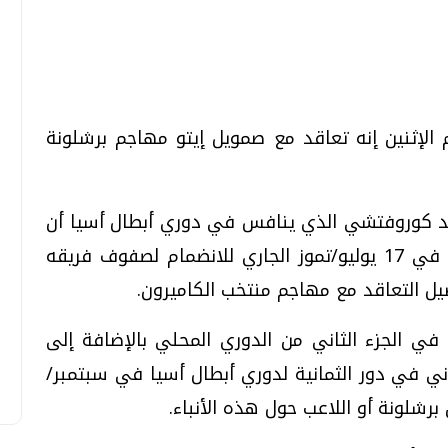
تحقيقات وحوارات
تحقيقات وحوارات
الإثنين إنه تعاقد مع صمويل إيتو مهاجم برشلونة
كد كوروفتشي الذي ينافس في دوري أبطال أسيا أن
قمي.. تقنيات واعدة
دليلك للتنسيق الجامعي .. تساؤلات
إيتو سيصل إلى طشقند عاصمة أوزبكستان في 17 يوليو/تموز الجاري للانضمام لصفوف فريقه
وإجابات
يل التعاقد مع مهاجم منتخب الكاميرون.
السبت، 01 اغسطس 2026 10:25 ص
في الجزء الثاني من الدوري المحلي بالإضافة إلى
ني في دور الثمانية لدوري أبطال أسيا في سبتمبر/
رشلونة أو اللاعب حول هذه الأنباء.