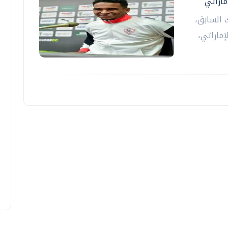
ماراتي
 السابق،
ماراتي،