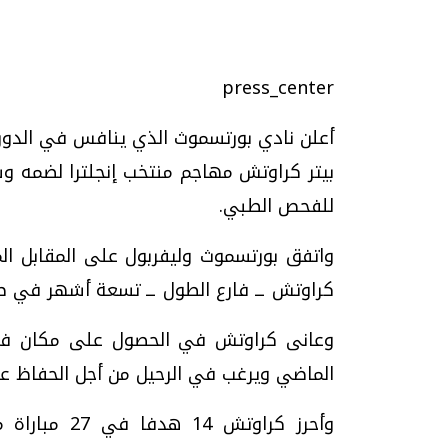
تحقيقات وحوارات
press_center
أعلن نادي بورتسموث الذي ينافس في الدوري 
بيتر كراوتش مهاجم منتخب إنجلترا لضمه وسي
للفحص الطبي.
موجات الطقس الساخنة.. لماذا تحدث وكيف
فيديو.. الإعلام الر
واتفق بورتسموث وليفربول على المقابل 
نواجهها؟
وتحديات هائلة
كراوتش ــ فارع الطول ــ تسعة أشهر في صفوف 
الخميس، 23 يوليو 2026 05:18 م
الخميس، 30 يوليو 2026 01:09 م
وعانى كراوتش في الحصول على مكان في 
الماضي ويرغب في الرحيل من أجل الحفاظ ع
وأحرز كراوتش