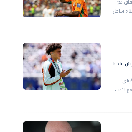
فاق مع
جناح ساحل
وش قادما
أولى
مع لاعب