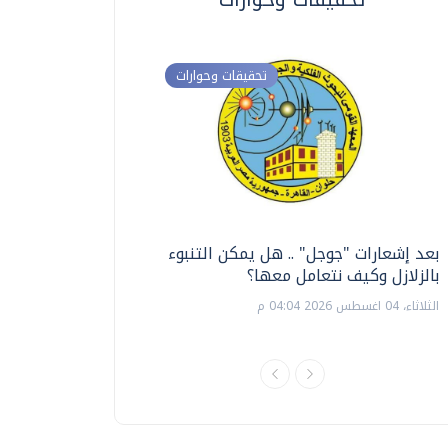
تحقيقات وحوارات
بعد إشعارات "جوجل" .. هل يمكن التنبوء
ترشيدا للمياه والطاق
بالزلازل وكيف نتعامل معها؟
السويس تبتكر نظام ر
الشمسية
الثلاثاء، 04 اغسطس 2026 04:04 م
الثلاثاء، 14 يوليو 2026 06:11 م