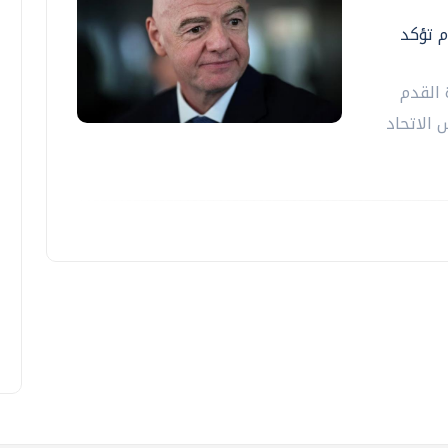
م تؤكد
 القدم
 ‌الاتحاد