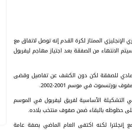
تحقيقات وحوارات
تحقيقات وحوارات
الإنجليزي الممتاز لكرة القدم إنه توصل لاتفاق مع
تم الانتهاء من الصفقة بعد اجتياز مهاجم ليفربول
قمي.. تقنيات واعدة
دليلك للتنسيق الجامعي .. تساؤلات
المادي للصفقة لكن دون الكشف عن تفاصيل وقضى
وإجابات
بورتسموث في موسم 2001-2002.
السبت، 01 اغسطس 2026 10:25 ص
التشكيلة الأساسية لفريق ليفربول في الموسم
لى حظوظه بالبقاء ضمن صفوف منتخب بلاده.
 14 هدفا في 27 مباراة مع إنجلترا لكنه اكتفى العام الماضي بصفة عامة