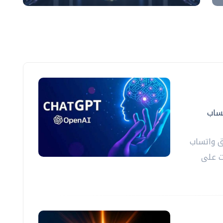
ساب
 واتساب
ت على