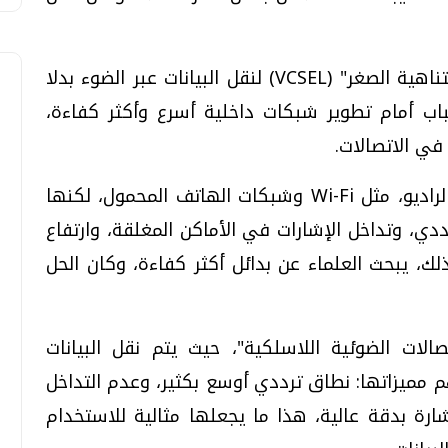
تعتمد هذه التقنية على "مصفوفات ليزر متناهية الصغر" (VCSEL) لنقل البيانات عبر الضوء بدلا
باب أمام تطوير شبكات داخلية أسرع وأكثر كفاءة،
في الاتصالات.
تعتمد معظم الاتصالات اليوم على موجات الراديو، مثل Wi-Fi وشبكات الهاتف المحمول، لكنها
ددي، وتداخل الإشارات في الأماكن المغلقة، وارتفاع
ك، يبحث العلماء عن بدائل أكثر كفاءة، وكان الحل
الات الضوئية اللاسلكية"، حيث يتم نقل البيانات
هم مميزاتها: نطاق ترددي أوسع بكثير، وعدم التداخل
شارة بدقة عالية، هذا ما يجعلها مثالية للاستخدام