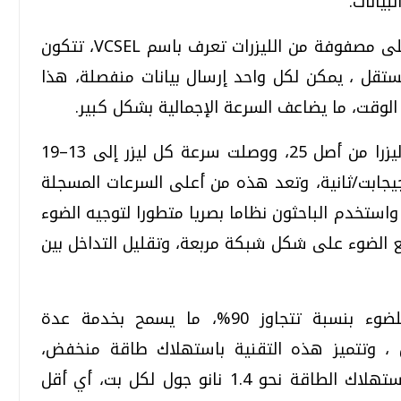
تشفيات، ومراكز البيانات.
يعتمد النظام على شريحة صغيرة تحتوي على مصفوفة من الليزرات تعرف باسم VCSEL، تتكون
عمل بشكل مستقل ، يمكن لكل واحد إرسال بيانات منفصلة، هذا
وقت، ما يضاعف السرعة الإجمالية بشكل كبير.
وقد تم في الاختبارات العملية تشغيل 21 ليزرا من أصل 25، ووصلت سرعة كل ليزر إلى 13–19
ابت/ثانية ، وبلغ إجمالي السرعة 362.7 جيجابت/ثانية، وتعد هذه من أعلى السرعات المسجلة
تخدم الباحثون نظاما بصريا متطورا لتوجيه الضوء
 الضوء على شكل شبكة مربعة، وتقليل التداخل بين
وقد أظهرت الاختبارات توزيعا متجانسا للضوء بنسبة تتجاوز 90%، ما يسمح بخدمة عدة
وتتميز هذه التقنية باستهلاك طاقة منخفض،
وكفاءة عالية في نقل البيانات، حيث بلغ استهلاك الطاقة نحو 1.4 نانو جول لكل بت، أي أقل