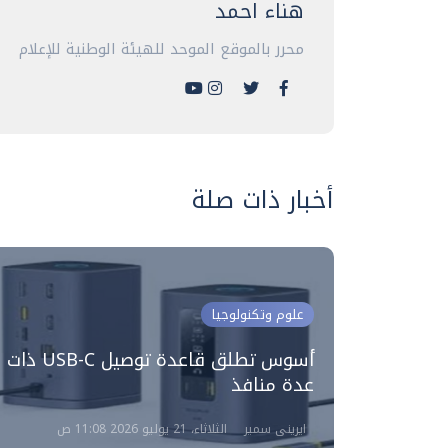
هناء احمد
محرر بالموقع الموحد للهيئة الوطنية للإعلام
أخبار ذات صلة
علوم وتكنولوجيا
جة
أسوس تطلق قاعدة توصيل USB-C ذات
عدة منافذ
ايرينى سمير
الثلاثاء، 21 يوليو 2026 11:08 ص