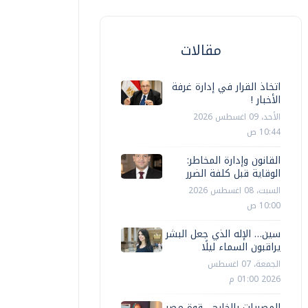
مقالات
اتخاذ القرار في إدارة غرفة
الأخبار !
الأحد، 09 اغسطس 2026
10:44 ص
القانون وإدارة المخاطر:
الوقاية قبل كلفة الضرر
السبت، 08 اغسطس 2026
10:00 ص
سين… الإله الذي جعل البشر
يراقبون السماء ليلًا
الجمعة، 07 اغسطس
2026 01:00 م
المصريات بالخارج... قوة مصر