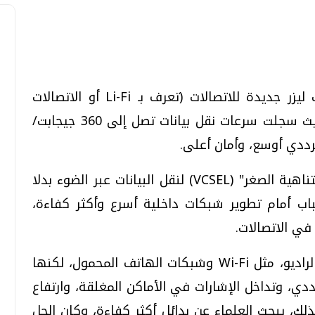
تحقيقات وحوارات
تحقيقات وحوارات
طورت فرق بحثية فى أبريل الحالى تقنيات ليزر جديدة للاتصالات (تعرف بـ Li-Fi أو الاتصالات
الضوئية) تتجاوز سرعات Wi-Fi التقليدية، حيث سجلت سرعات نقل بيانات تصل إلى 360 جيجابت/
رددي أوسع، وأمان أعلى.
تعتمد هذه التقنية على "مصفوفات ليزر متناهية الصغر" (VCSEL) لنقل البيانات عبر الضوء بدلا
باب أمام تطوير شبكات داخلية أسرع وأكثر كفاءة،
معي .. تساؤلات
بعد إشعارات "جوجل" .. هل يمكن التنبوء
في الاتصالات.
بالزلازل وكيف نتعامل معها؟
الثلاثاء، 04 اغسطس 2026 04:04 م
تعتمد معظم الاتصالات اليوم على موجات الراديو، مثل Wi-Fi وشبكات الهاتف المحمول، لكنها
ددي، وتداخل الإشارات في الأماكن المغلقة، وارتفاع
لك، يبحث العلماء عن بدائل أكثر كفاءة، وكان الحل