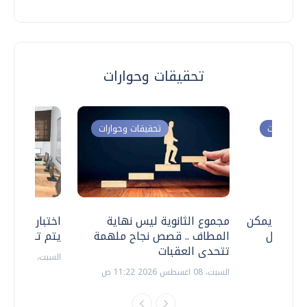
تحقيقات وحوارات
ت وحوارات
تحقيقات وحوارات
 .. هل يمكن
مجموع الثانوية ليس نهاية
اختبارات القد
ف نتعامل
المطاف .. قصص نجاح ملهمة
يتم تنظيمها 
تتحدى العقبات
السبت، 18 يوليو 2026 09:22 ص
السبت، 08 اغسطس 2026 11:22 ص