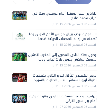
طرابزون سبور يسقط أمام جوزتيبي وديًا في
غياب محمد صلاح
السبت، 08 اغسطس 2026 11:19 م
السعودية ترحب ببيان مجلس الأمن الدولي وما
تضمنه من إدانة للهجمات الحوثية ضدها
السبت، 08 اغسطس 2026 11:15 م
وصول بعثة النادي المصري إلى المغرب لتدشين
معسكر مراكش وخوض ثلاث تجارب ودية
السبت، 08 اغسطس 2026 11:13 م
مريم الهضيبي تتأهل للدور الثاني بتصفيات
بطولة أوروبا سماش لتنس الطاولة بالسويد
السبت، 08 اغسطس 2026 11:07 م
بيراميدز يختتم معسكره الخارجي بهزيمة ودية
أمام ريزا سبور التركي
السبت، 08 اغسطس 2026 11:07 م