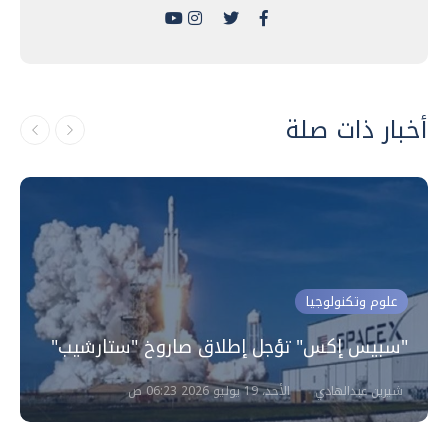
أخبار ذات صلة
علوم وتكنولوجيا
"سبيس إكس" تؤجل إطلاق صاروخ "ستارشيب"
شيرين عبدالهادي
الأحد، 19 يوليو 2026 06:23 ص