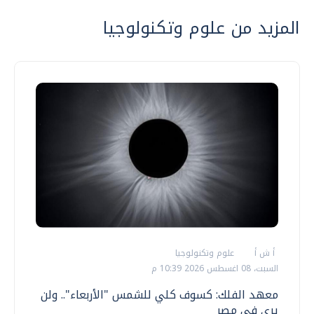
المزيد من علوم وتكنولوجيا
أ ش أ
علوم وتكنولوجيا
السبت، 08 اغسطس 2026 10:39 م
معهد الفلك: كسوف كلي للشمس "الأربعاء".. ولن
يرى في مصر