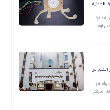
وق الصوتية
ن لاصقة
سين نوم
ر الشيخ من
ث وأمراض
ة المراكز