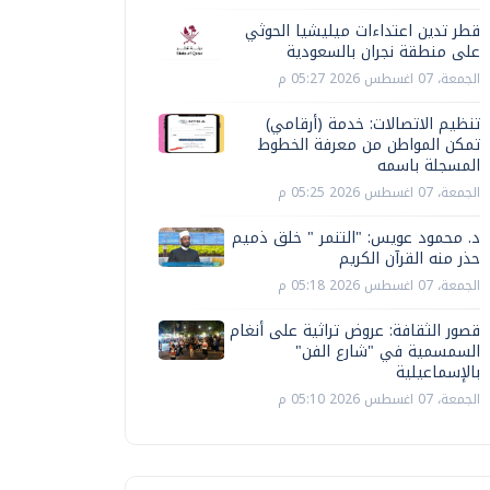
قطر تدين اعتداءات ميليشيا الحوثي
على منطقة نجران بالسعودية
الجمعة، 07 اغسطس 2026 05:27 م
تنظيم الاتصالات: خدمة (أرقامي)
تمكن المواطن من معرفة الخطوط
المسجلة باسمه
الجمعة، 07 اغسطس 2026 05:25 م
د. محمود عويس: "التنمر " خلق ذميم
حذر منه القرآن الكريم
الجمعة، 07 اغسطس 2026 05:18 م
قصور الثقافة: عروض تراثية على أنغام
السمسمية في "شارع الفن"
بالإسماعيلية
الجمعة، 07 اغسطس 2026 05:10 م