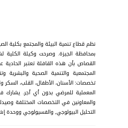
تحقيقات وحوارات
نظم قطاع تنمية البيئة والمجتمع بكلية ال
بمحافظة الجيزة. وصرحت وكيلة الكلية لشئ
القصاص بأن هذه القافلة تعتبر الحادية عش
المجتمعية والتنمية الصحية والبشرية و
تخصصات: الأسنان، الأطفال، القلب، السكر وال
موجات الطقس الساخنة.. لماذا تحدث وكيف
فيديو.. الإعلام الر
نواجهها؟
وتحديات هائلة
الخميس، 23 يوليو 2026 05:18 م
الخميس، 30 يوليو 2026 01:09 م
والمعاونين في التخصصات المختلفة وصيدلي
التحليل البيولوجي, والفسيولوجي ووحدة إش