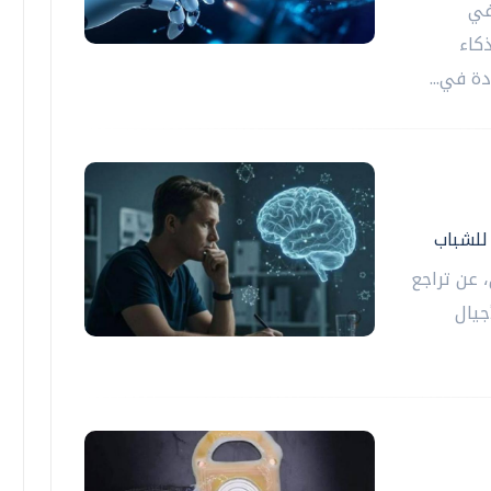
في
ذكاء
ة في...
 للشباب
 عن تراجع
جيال