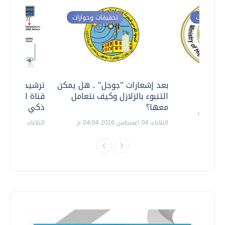
ت وحوارات
تحقيقات وحوارات
معي ..
بعد إشعارات "جوجل" .. هل يمكن
ترشيدا للمياه
التنبوء بالزلازل وكيف نتعامل
قناة السويس 
معها؟
ذكي بالطاقة
الثلاثاء، 04 اغسطس 2026 04:04 م
الثلاثاء، 14 يوليو 2026 06:11 م