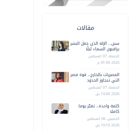
مقالات
سين… الإله الذي جعل البشر
يراقبون السماء ليلًا
الجمعة، 07 اغسطس
2026 01:00 م
المصريات بالخارج... قوة مصر
التي تتجاوز الحدود
الجمعة، 07 اغسطس
2026 10:00 ص
كلمة واحدة... تغيّر يوما
كاملا
الخميس، 06 اغسطس
2026 10:10 ص