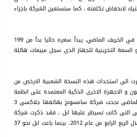
ستيك لانخفاض تكلفته ، كما ستستعين الشركة باجزاء
يذكر ان هاتف اي فون أبل 5، الذى أطلق في الخريف الماضي، يبدأ سعره حاليا بدأ من 199
وفقا للخواص و السعة التخزينية للجهاز الذى سجل مبيعات هائلة
رت الى استحداث هذه النسخة الشعبية الارخص من
ن و الاجهزة الاخرى الذكية المعتمدة على انظمة
تشغيل الاندرويد و الويندز ، ففى نوفمبر الماضى نجحت شركة سامسونج بهاتفها جلاكسى 3
ى التى كانت تسيطر عليها ابل ، فقد ذكرت شركة
سامسونج انها باعت نحو 36 مليون جهاز خلال الربع الرابع من عام 2012.. بينما باعت ابل نحو 37