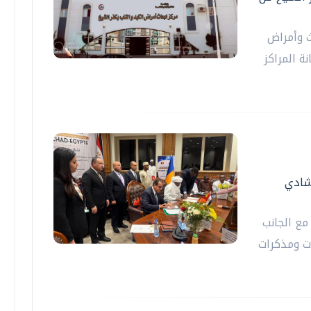
ث وأمراض
ة المراكز
شادي
مع الجانب
ت ومذكرات