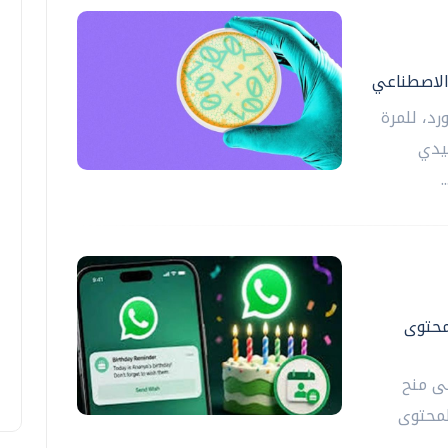
الاصطناعي
رد، للمرة
يدي
محتوى
ى منح
لمحتوى