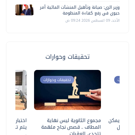
وزير الري: صيانة وتأهيل المنشآت المائية أمر
حيوي في رفع كفاءة المنظومة
الأحد، 09 اغسطس 2026 09:24 ص
تحقيقات وحوارات
ت وحوارات
تحقيقات وحوارات
 .. هل يمكن
مجموع الثانوية ليس نهاية
اختبارات القد
ف نتعامل
المطاف .. قصص نجاح ملهمة
يتم تنظيمها 
تتحدى العقبات