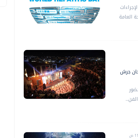
لإجراءات
ة العامة
جان جرش
ضور
فن...