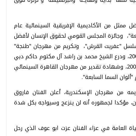
ل ممثل من الأكاديمية الإفريقية السينمائية عام
سابعة"، وجائزة المجلس القومي لحقوق الإنسان لأفضل
نية والإعلامية عام 2007 عن مسلسل "عفريت القرش"، وتكريم من مهرجان "طنجة"
المغربي الدولي للفنون والموسيقى عام 2004، ودرع الشيخ محمد بن راشد آل مكتوم حاكم دبي
في الملتقى العربي الرابع للمنتجين العرب 2009، وشهادة تقدير من مهرجان القاهرة السينمائي
"ألوان السما السابعة".
مه درع تكريمه من مهرجان الإسكندرية، أعلن الفنان فاروق
، مؤكدا لجمهوره أنه لن ينزعج وسيواجه بكل شدة
ة العامة في عزاء الفنان عزت ابو عوف الذي رحل