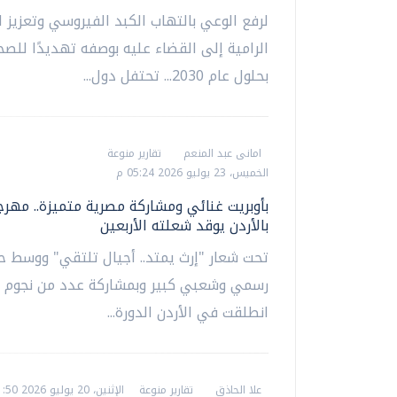
لرفع الوعي بالتهاب الكبد الفيروسي وتعزيز ا
الرامية إلى القضاء عليه بوصفه تهديدًا للصح
بحلول عام 2030... تحتفل دول...
امانى عبد المنعم
تقارير منوعة
الخميس، 23 يوليو 2026 05:24 م
بأوبريت غنائي ومشاركة مصرية متميزة.. مهر
بالأردن يوقد شعلته الأربعين
تحت شعار "إرث ​يمتد.. أجيال تلتقي" ووسط ح
رسمي وشعبي كبير وبمشاركة عدد ‌من نجوم ال
انطلقت في الأردن الدورة...
علا الحاذق
تقارير منوعة
الإثنين، 20 يوليو 2026 11:50 ص