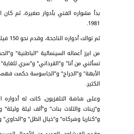
بدأ مشواره الفني بأدوار صغيرة، ثم كان 
1981.
ثم توالت أدواره الناجحة، وقدم نحو 150 فيلما للسينما.
من ابرز أعماله السينمائية "الباطنية" و"ال
تسألني من أنا" و"القرداتي" و"سري للغاية"
الأبهة" و"الجراج" و"الجاسوسة حكمت فهمي" 
الكثير.
وعلى شاشة التلفزيون، كانت له أدواره الم
و"زينات والثلاث بنات" و"ألف ليلة وليلة"
و"كناريا وشركاه" و"خيال الظل" و"الحاوي" و"ر
وقدم الفيشاوي العديد من الأعمال المسرحية