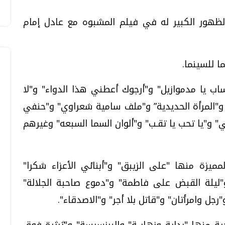
الظهور الكبير له في فيلم المشبوه مع عادل إمام
حساب يا مدموازيل" و"أرجوك أعطني هذا الدواء" و"لا
 و"المرأة الحديدية” و"ملف سامية شعراوي" و"حنفي
و"يا تحب يا تقـب" و"ألوان السما السبعه" وغيرهم
ميزة منها "على الزيبق" و"أبنائي الأعزاء شكرا"
 و"ليلة القبض على فاطمة" و"دموع صاحبة الجلالة"
جل وامرأتان" و"قاتل بلا أجر" و"الاصدقاء".
 منها "بداية ونهايــة" والبرنسيسة" و"ثرثرة فوق