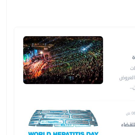
ة
ات
العروض
..
للقضاء