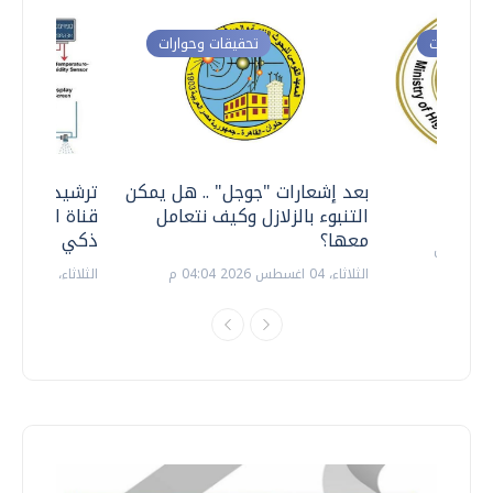
ت وحوارات
تحقيقات وحوارات
معي ..
بعد إشعارات "جوجل" .. هل يمكن
ترشيدا للمياه
التنبوء بالزلازل وكيف نتعامل
قناة السويس 
معها؟
ذكي بالطاقة
الثلاثاء، 04 اغسطس 2026 04:04 م
الثلاثاء، 14 يوليو 2026 06:11 م