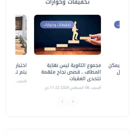
تحقيقات وحوارات
ت وحوارات
تحقيقات وحوارات
 .. هل يمكن
مجموع الثانوية ليس نهاية
اختبارات القد
ف نتعامل
المطاف .. قصص نجاح ملهمة
يتم تنظيمها 
تتحدى العقبات
السبت، 18 يوليو 2026 09:22 ص
السبت، 08 اغسطس 2026 11:22 ص