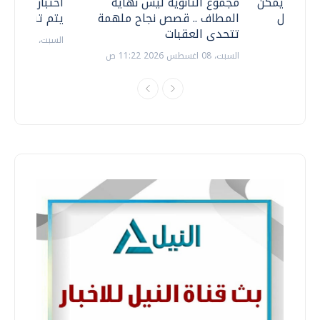
 .. هل يمكن
مجموع الثانوية ليس نهاية
اختبارات القد
ف نتعامل
المطاف .. قصص نجاح ملهمة
يتم تنظيمها 
تتحدى العقبات
السبت، 18 يوليو 2026 09:22 ص
السبت، 08 اغسطس 2026 11:22 ص