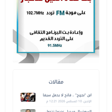
مقالات
ابن "نجريج" .. فاتح لا يحمل سيفا
الإثنين، 10 اغسطس 2026 12:21 م
السوشيال ميديا.. عندما تتحول