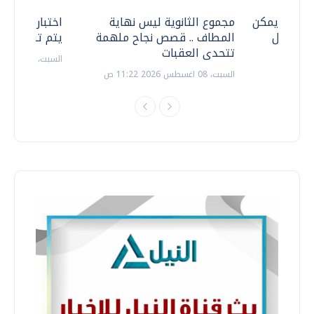
 .. هل يمكن
مجموع الثانوية ليس نهاية
اختبارات القد
ف نتعامل
المطاف .. قصص نجاح ملهمة
يتم تنظيمها 
تتحدى العقبات
السبت، 18 يوليو 2026 09:22 ص
السبت، 08 اغسطس 2026 11:22 ص