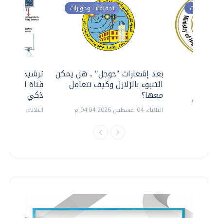
ت وحوارات
تحقيقات وحوارات
معي ..
بعد إشعارات "جوجل" .. هل يمكن
ترشيدا للمياه
التنبوء بالزلازل وكيف نتعامل
قناة السويس 
معها؟
ذكي بالطاقة
الثلاثاء، 04 اغسطس 2026 04:04 م
الثلاثاء، 14 يوليو 2026 06:11 م