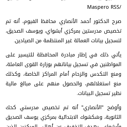
/Maspero RSS
صرح الدكتور أحمد الأنصاري محافظ الفيوم، أنه تم
تخصيص مدرستين بمركزي أبشواي، ويوسف الصديق،
لتسجيل بيانات العمالة غير المنتظمة من الصيادين.
يأتي ذلك في إطار مبادرة المحافظة للتيسير على
المواطنين في تسجيل بياناتهم بوزارة القوى العاملة،
ومنع التكدس والزحام أمام المراكز الخاصة، وكذلك
منع استغلالهم، والحصول منهم على مبالغ مالية
نظير تسجيل البيانات.
وأوضح "الأنصاري" أنه تم تخصيص مدرستي كحك
الثانوية، وشكشوك الابتدائية بمركزي يوسف الصديق
وأبشواي، بهدف التخفيف عن أهالي المركزين الذين