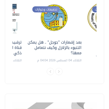
ت وحوارات
تحقيقات وحوارات
معي ..
بعد إشعارات "جوجل" .. هل يمكن
ترشيدا للمياه
التنبوء بالزلازل وكيف نتعامل
قناة السويس 
معها؟
ذكي بالطاقة
الثلاثاء، 04 اغسطس 2026 04:04 م
الثلاثاء، 14 يوليو 2026 06:11 م