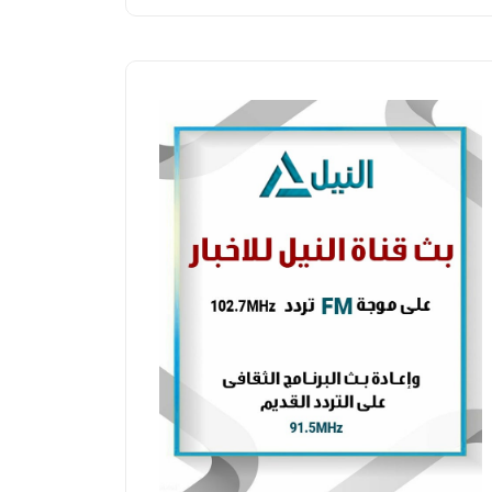
محافظات
محافظات
البحر الأحمر وهيئة الموانئ" توقعان
محافظ الف
تفاقية لإدارة مينائي صيد بشلاتين
التموين 
أبورماد
الأسعار
أحمد عوض
الجمعة، 17 يوليو 2026 11:58 ص
منتصر نضر