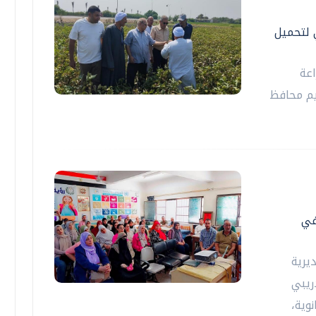
 لتحميل
اعة
يم محافظ
في
يرية
دريبي
وية،