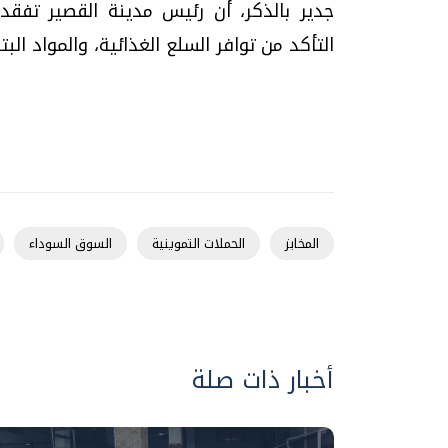
جدير بالذكر، أن رئيس مدينة القصير تفقد
التأكد من توافر السلع الغذائية، والمواد الب
تحقيقات وحوارات
المخابز
الحملات التموينية
السوق السوداء
موجات الطقس الساخنة.. لماذا تحدث وكيف
فيديو.. الإعلام الر
نواجهها؟
وتحديات هائلة
الخميس، 23 يوليو 2026 05:18 م
الخميس، 30 يوليو 2026 01:09 م
أخبار ذات صلة