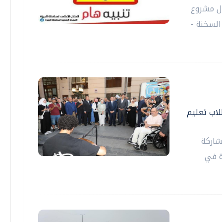
ال مشروع
السخنة -
اب تعليم
شاركة
ة في