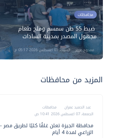
محافظات
 2437 قضية تموينية
ضبط 55 طن سمسم وملح طعام
مجهول المصدر بمدينة السادات
ممدوح عزوز
السبت، 01 اغسطس 2026 05:17 م
المزيد من محافظات
عبد الحميد عمران
محافظات
الجمعة، 07 اغسطس 2026 10:41 ص
محافظة الجيزة تعلن غلقًا كليًا لطريق مصر -
الزراعي لمدة 4 أيام