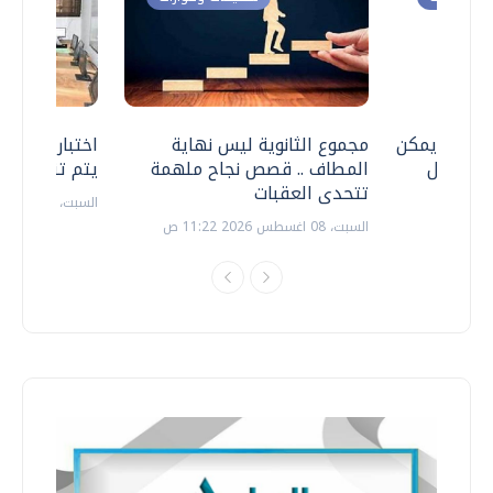
 .. هل يمكن
مجموع الثانوية ليس نهاية
اختبارات القد
ف نتعامل
المطاف .. قصص نجاح ملهمة
يتم تنظيمها 
تتحدى العقبات
السبت، 18 يوليو 2026 09:22 ص
السبت، 08 اغسطس 2026 11:22 ص