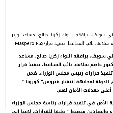
تحقيقات وحوارات
تحقيقات وحوارات
ي سويف، يرافقه اللواء زكريا صالح، مساعد وزير
، نائب المحافظ، تنفيذ قرار/Maspero RSS
ني سويف، يرافقه اللواء زكريا صالح، مساعد
كتور عاصم سلامه، نائب المحافظ، تنفيذ قرار
قمي.. تقنيات واعدة
دليلك للتنسيق الجامعي .. تساؤلات
تنفيذ قرارات رئيس مجلس الوزراء، ضمن
وإجابات
ى الدولة لمجابهة انتشار فيروس" كورونا "
السبت، 01 اغسطس 2026 10:25 ص
أعلى معدلات الأمان لهم.
ة الأمن في تنفيذ قرارات رئاسة مجلس الوزراء
ع والميادين منضبط " طبقا للقرارات، لافتا إلى