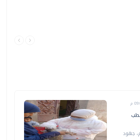
لطب
م، جهود