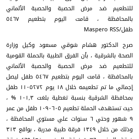
للتطعيم ضد مرض الحصبة والحصبة الألماني
بالمحافظة ، قامت اليوم بتطعيم ٥٤٦٧
طفل/Maspero RSS
صرح الدكتور هشام شوقي مسعود وكيل وزارة
الصحة بالشرقية ، بأن الفرق الطبية بالحملة القومية
للتطعيم ضد مرض الحصبة والحصبة الألماني
بالمحافظة ، قامت اليوم بتطعيم ٥٤٦٧ طفل ليصل
إجمالي ما تم تطعيمه خلال ١٨ يوم ١١٠٥٢٧٢ طفل
بمحافظة الشرقية بنسبة تغطية بلغت ١٠١,٣ % ،
حيث تستهدف الحملة تطعيم ١٠٩٠٦٠٥ طفل من عمر
٩ شهور وحتي ٦ سنوات علي مستوي المحافظة ،
وذلك من خلال ١٣٤٩ فرقة طبية مدربة ، بواقع ٣١٣