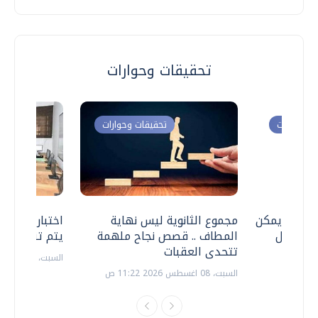
تحقيقات وحوارات
ت وحوارات
تحقيقات وحوارات
 .. هل يمكن
مجموع الثانوية ليس نهاية
اختبارات القد
ف نتعامل
المطاف .. قصص نجاح ملهمة
يتم تنظيمها 
تتحدى العقبات
السبت، 18 يوليو 2026 09:22 ص
السبت، 08 اغسطس 2026 11:22 ص