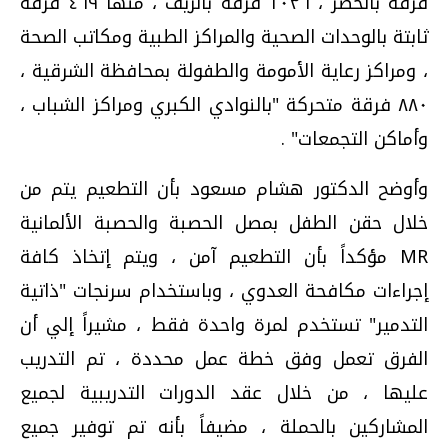
فرقة بالحضر ، ١٠٣٦ فرقة بالريف ، منها ٤٦٩ فرقة
ثابتة بالوحدات الصحية والمراكز الطبية ومكاتب الصحة
، ومراكز رعاية الأمومة والطفولة بمحافظة الشرقية ،
٨٨٠ فرقة متحركة "بالنوادي الكبري ومراكز الشباب ،
وأماكن التجمعات" .
وأوضح الدكتور هشام مسعود بأن التطعيم يتم من
خلال حقن الطفل بمصل الحصبة والحصبة الألمانية
MR
مؤكداً بأن التطعيم آمن ، ويتم إتخاذ كافة
إجراءات مكافحة العدوي ، وباستخدام سرنجات "ذاتية
التدمير" تستخدم لمرة واحدة فقط ، مشيراً إلي أن
الفرق تعمل وفق خطة عمل محددة ، تم التدريب
عليها ، من خلال عقد الدورات التدريبية لجميع
المشاركين بالحملة ، مضيفاً بأنه تم توفير جميع