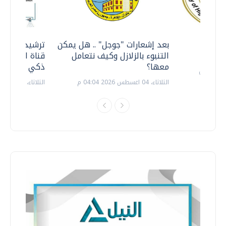
معي ..
بعد إشعارات "جوجل" .. هل يمكن
ترشيدا للمياه
التنبوء بالزلازل وكيف نتعامل
قناة السويس 
معها؟
ذكي بالطاقة
الثلاثاء، 04 اغسطس 2026 04:04 م
الثلاثاء، 14 يوليو 2026 06:11 م