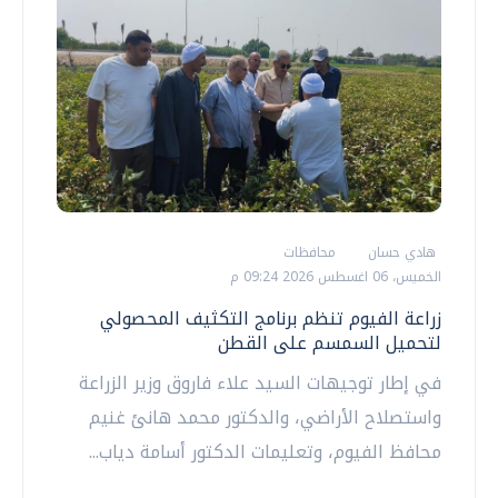
هادي حسان
محافظات
الخميس، 06 اغسطس 2026 09:24 م
زراعة الفيوم تنظم برنامج التكثيف المحصولي
لتحميل السمسم على القطن
في إطار توجيهات السيد علاء فاروق وزير الزراعة
واستصلاح الأراضي، والدكتور محمد هانئ غنيم
محافظ الفيوم، وتعليمات الدكتور أسامة دياب...