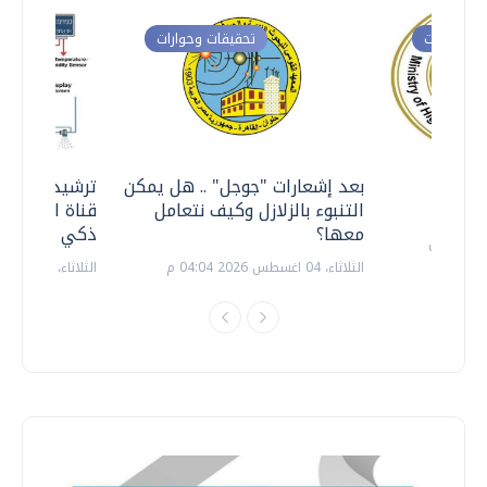
ت وحوارات
تحقيقات وحوارات
معي ..
بعد إشعارات "جوجل" .. هل يمكن
ترشيدا للمياه
التنبوء بالزلازل وكيف نتعامل
قناة السويس 
معها؟
ذكي بالطاقة
الثلاثاء، 04 اغسطس 2026 04:04 م
الثلاثاء، 14 يوليو 2026 06:11 م