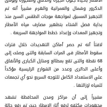
الامطار بأحياء جنوب الجيزة والدقي والعجوزة وبولاق
الدكرور وشمال والعمرانية والهرم مشيراً أنه تم
التجهيز المسبق لمواجهة موجات الطقس السئ منذ
بداية فصل الشتاء بتطهير مصارف مياه الأمطار
وتجهيز المعدات وإعداد خطط المواجهة السريعة .
لافتاً أنه تم حصر أماكن التهديدات خلال فترات
سقوط الأمطار فى المرات السابقة والتى وصلت إلى
68 نقطة والتى تقع بمطالع ومنازل الكبارى والأنفاق
وأعلى الدائرى وعدد من الشوارع الرئيسية مؤكداً
علي الاستعداد الكامل للتوجه السريع نحو أي تجمعات
للمياه لإزالتها .
مشيراً إلى أن مراكز ومدن المحافظة تشهد
مجهودات مكثفه لرفع أثار الامطار حيث تم رفع حالة