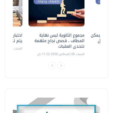
ت وحوارات
تحقيقات وحوارات
 .. هل يمكن
مجموع الثانوية ليس نهاية
اختبارات القد
ف نتعامل
المطاف .. قصص نجاح ملهمة
يتم تنظيمها 
تتحدى العقبات
السبت، 18 يوليو 2026 09:22 ص
السبت، 08 اغسطس 2026 11:22 ص