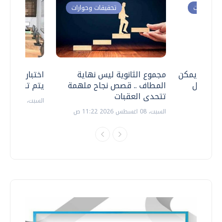
ت وحوارات
تحقيقات وحوارات
 .. هل يمكن
مجموع الثانوية ليس نهاية
اختبارات القد
ف نتعامل
المطاف .. قصص نجاح ملهمة
يتم تنظيمها 
تتحدى العقبات
السبت، 18 يوليو 2026 09:22 ص
السبت، 08 اغسطس 2026 11:22 ص