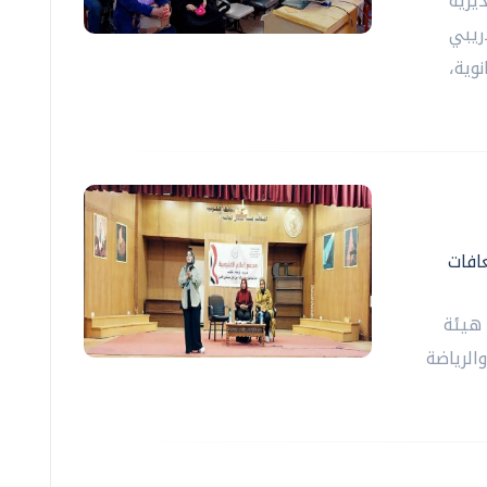
يرية
دريبي
وية،
افات
 هيئة
الرياضة