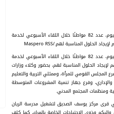
تحقيقات وحوارات
تحقيقات وحوارات
استقبل الدكتور أحمد الأنصاري محافظ الفيوم، عدد 82 مواطنًا خلال اللقاء الأسبوعي لخدمة
الحلول المناسبة لهم./Maspero RSS
استقبل الدكتور أحمد الأنصاري محافظ الفيوم، عدد 82 مواطنًا خلال اللقاء الأسبوعي لخدمة
قمي.. تقنيات واعدة
دليلك للتنسيق الجامعي .. تساؤلات
لإيجاد الحلول المناسبة لهم، بحضور وكلاء وزارات
وإجابات
رع المجلس القومي للمرأة، وممثلي التربية والتعليم
السبت، 01 اغسطس 2026 10:25 ص
والإداري، وفرع جهاز تنمية المشروعات المتوسطة
ية ومنظمات المجتمع المدني.
لي قرى مركز يوسف الصديق لتشغيل مدرسة الريان
والبكم وذوي الاحتياجات الخاصة بالمرك، كما كلف