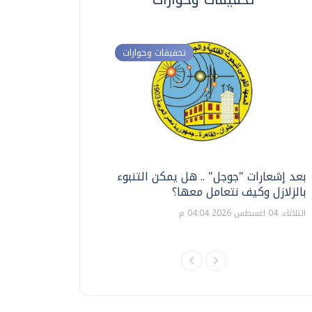
تحقيقات وحوارات
بعد إشعارات "جوجل" .. هل يمكن التنبوء
ترشيدا للمياه والطاق
بالزلازل وكيف نتعامل معها؟
السويس تبتكر نظام ر
الشمسية
الثلاثاء، 04 اغسطس 2026 04:04 م
الثلاثاء، 14 يوليو 2026 06:11 م