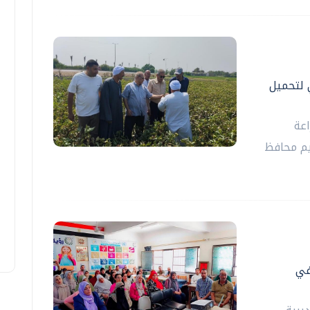
 لتحميل
اعة
يم محافظ
في